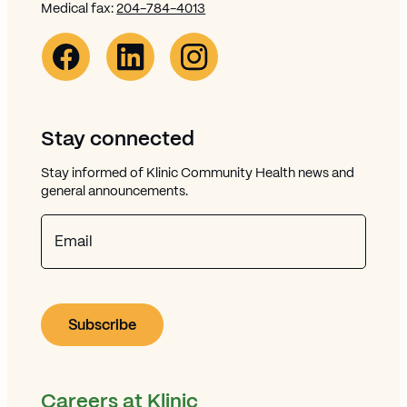
Medical fax:
204-784-4013
Facebook Link (opens in new window)
Opens in new window
Linkedin Link (opens in new window)
Opens in new window
Instagram Link (opens in new window)
Opens in new window
Stay connected
Stay informed of Klinic Community Health news and
general announcements.
Email
Careers at Klinic