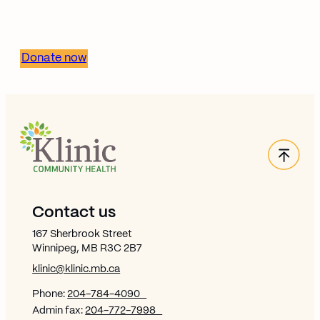
communities.
Donate now
Back
Site Footer
Contact us
167 Sherbrook Street
Winnipeg, MB R3C 2B7
klinic@klinic.mb.ca
Phone:
204-784-4090
Admin fax:
204-772-7998