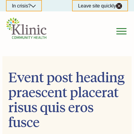
Skip
In crisis?
Leave site quickly
to
content
Event post heading
praescent placerat
risus quis eros
fusce